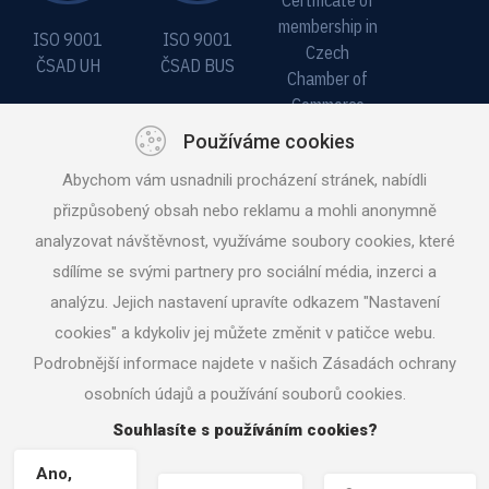
membership in
ISO 9001
ISO 9001
Czech
ČSAD UH
ČSAD BUS
Chamber of
Commerce
Používáme cookies
Abychom vám usnadnili procházení stránek, nabídli
přizpůsobený obsah nebo reklamu a mohli anonymně
analyzovat návštěvnost, využíváme soubory cookies, které
CERTIFICATE
CERTIFICATE
sdílíme se svými partnery pro sociální média, inzerci a
OF A
OF A
analýzu. Jejich nastavení upravíte odkazem "Nastavení
RELIABLE
VERIFIED
cookies" a kdykoliv jej můžete změnit v patičce webu.
COMPANY
COMPANY
Podrobnější informace najdete v našich Zásadách ochrany
osobních údajů a používání souborů cookies.
Souhlasíte s používáním cookies?
© 2026
CSADUH.CZ
|
NASTAVENÍ COOKIES
| TVORBA WWW
Ano,